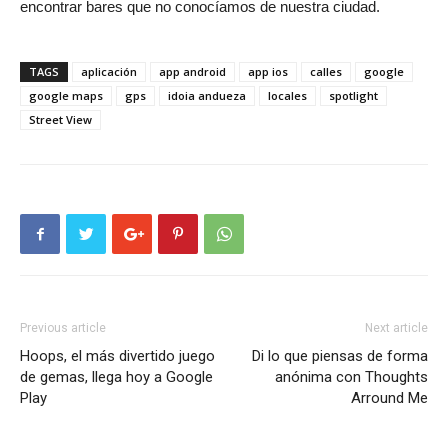
encontrar bares que no conocíamos de nuestra ciudad.
TAGS
aplicación
app android
app ios
calles
google
google maps
gps
idoia andueza
locales
spotlight
Street View
Previous article
Next article
Hoops, el más divertido juego
Di lo que piensas de forma
de gemas, llega hoy a Google
anónima con Thoughts
Play
Arround Me