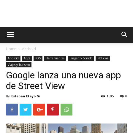
AppsTonic
Home
Android
Android
Apps
iOS
Herramientas
Imagen y Sonido
Noticias
Viajes y Turismo
Google lanza una nueva app
de Street View
By
Esteban Etayo Gil
1695
0