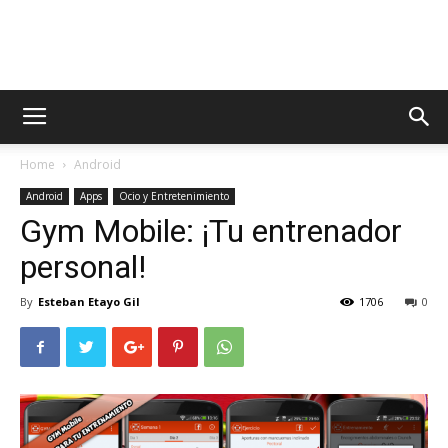
AppsTonic
Home
Android
Android
Apps
Ocio y Entretenimiento
Gym Mobile: ¡Tu entrenador
personal!
By
Esteban Etayo Gil
1706
0