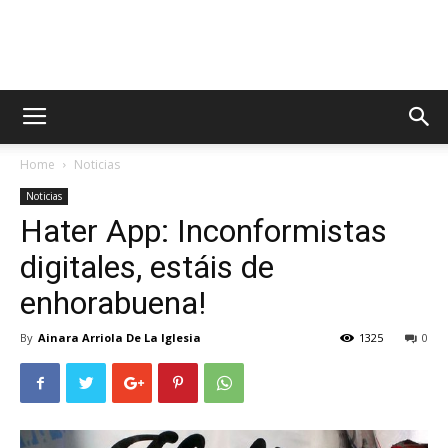
AppsTonic
Home
Noticias
Noticias
Hater App: Inconformistas
digitales, estáis de
enhorabuena!
By
Ainara Arriola De La Iglesia
1325
0