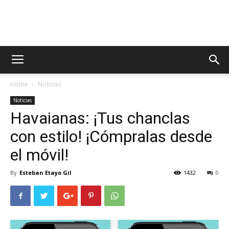
AppsTonic
Home
Noticias
Noticias
Havaianas: ¡Tus chanclas
con estilo! ¡Cómpralas desde
el móvil!
By
Esteban Etayo Gil
1432
0