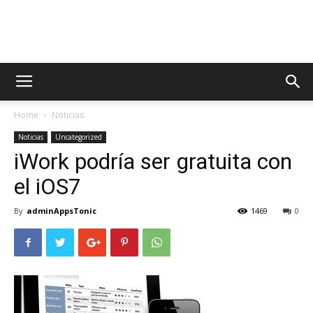
AppsTonic
Home
Noticias
Noticias
Uncategorized
iWork podría ser gratuita con
el iOS7
By
adminAppsTonic
1469
0