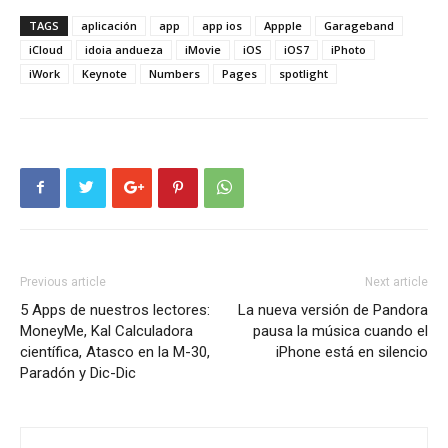
TAGS
aplicación
app
app ios
Appple
Garageband
iCloud
idoia andueza
iMovie
iOS
iOS7
iPhoto
iWork
Keynote
Numbers
Pages
spotlight
Previous article
Next article
5 Apps de nuestros lectores:
La nueva versión de Pandora
MoneyMe, Kal Calculadora
pausa la música cuando el
científica, Atasco en la M-30,
iPhone está en silencio
Paradón y Dic-Dic