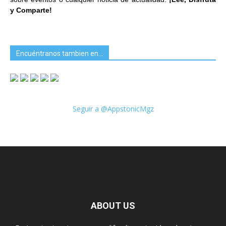
y Comparte!
Encuéntranos tambien en…
Seguir a @AppstonicMgz
ABOUT US