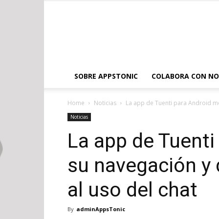
SOBRE APPSTONIC
COLABORA CON N
Home
Noticias
La app de Tuenti para Android me
Noticias
La app de Tuenti
su navegación y
al uso del chat
By
adminAppsTonic