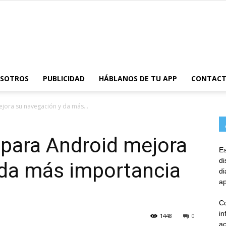
AppsTonic
OSOTROS
PUBLICIDAD
HÁBLANOS DE TU APP
CONTAC
jora su navegación y da más...
 para Android mejora
Es
d
 da más importancia
d
ap
Co
in
1448
0
ac