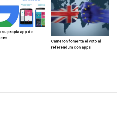
 su propia app de
aces
Cameron fomenta el voto al
referendum con apps