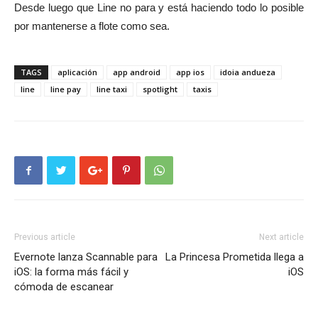
Desde luego que Line no para y está haciendo todo lo posible
por mantenerse a flote como sea.
TAGS
aplicación
app android
app ios
idoia andueza
line
line pay
line taxi
spotlight
taxis
Previous article
Next article
Evernote lanza Scannable para
La Princesa Prometida llega a
iOS: la forma más fácil y
iOS
cómoda de escanear