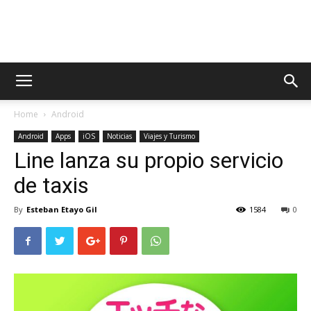
AppsTonic
Home
Android
Android
Apps
iOS
Noticias
Viajes y Turismo
Line lanza su propio servicio
de taxis
By
Esteban Etayo Gil
1584
0