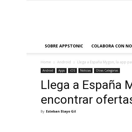
SOBRE APPSTONIC
COLABORA CON N
Home
Android
Llega a España Mygon, la app pa
Android
Apps
iOS
Noticias
Otras Categorias
Llega a España M
encontrar oferta
By
Esteban Etayo Gil