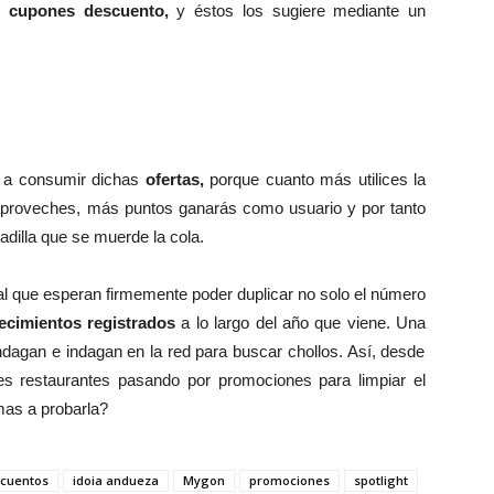
ir
cupones descuento,
y éstos los sugiere mediante un
a a consumir dichas
ofertas,
porque cuanto más utilices la
aproveches, más puntos ganarás como usuario y por tanto
adilla que se muerde la cola.
gal que esperan firmemente poder duplicar no solo el número
ecimientos registrados
a lo largo del año que viene. Una
dagan e indagan en la red para buscar chollos. Así, desde
es restaurantes pasando por promociones para limpiar el
mas a probarla?
cuentos
idoia andueza
Mygon
promociones
spotlight