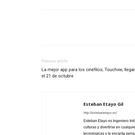
Previous article
La mejor app para los cinéfilos, Touchvie, llega
el 21 de octubre
Esteban Etayo Gil
http://estebanetayo.es/
Esteban Etayo es Ingeniero In
culturas y divertirse en cualqu
tecnologicas y le encanta pensa