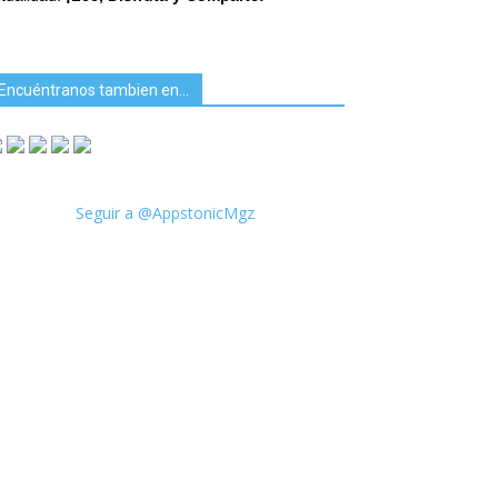
Encuéntranos tambien en…
Seguir a @AppstonicMgz