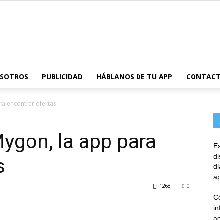
AppsTonic
OSOTROS
PUBLICIDAD
HÁBLANOS DE TU APP
CONTAC
ra encontrar ofertas
ygon, la app para
Es
d
s
d
ap
1268
0
Co
in
ac