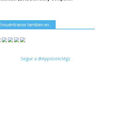
Encuéntranos tambien en…
Seguir a @AppstonicMgz