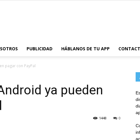
AppsTonic
OSOTROS
PUBLICIDAD
HÁBLANOS DE TU APP
CONTAC
en pagar con PayPal
 Android ya pueden
Es
d
l
d
ap
1448
0
Co
in
ac