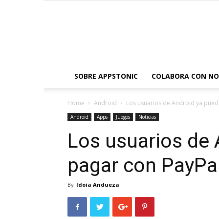
SOBRE APPSTONIC
COLABORA CON N
Home
Android
Los usuarios de Android ya pued
Android
Apps
Juegos
Noticias
Los usuarios de
pagar con PayPa
By
Idoia Andueza