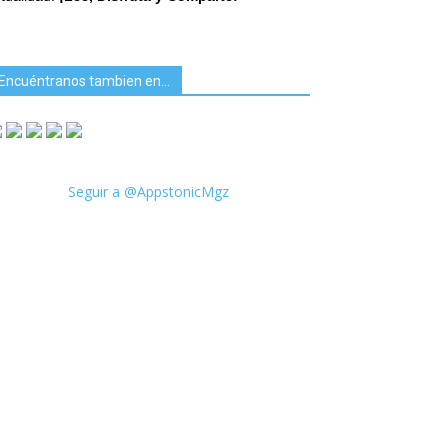
Encuéntranos tambien en…
Seguir a @AppstonicMgz