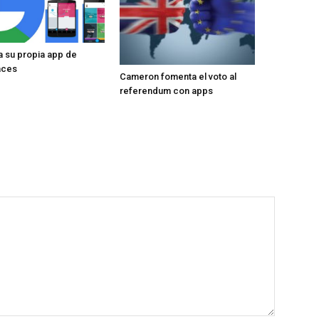
 su propia app de
aces
Cameron fomenta el voto al
referendum con apps