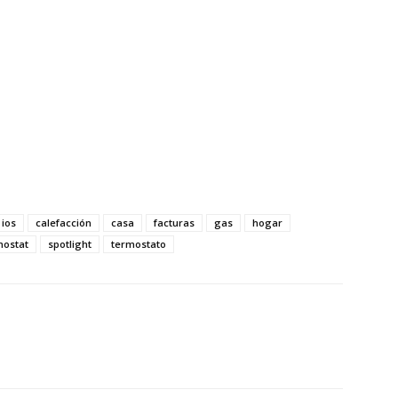
 ios
calefacción
casa
facturas
gas
hogar
mostat
spotlight
termostato