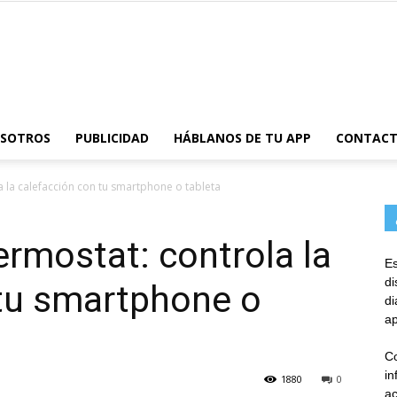
AppsTonic
OSOTROS
PUBLICIDAD
HÁBLANOS DE TU APP
CONTAC
 la calefacción con tu smartphone o tableta
rmostat: controla la
Es
d
 tu smartphone o
d
ap
Co
in
1880
0
ac