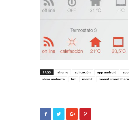
TAGS
ahorro
aplicación
app android
app
idoia andueza
luz
momit
momit smart ther