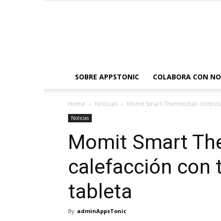
SOBRE APPSTONIC
COLABORA CON N
Home
Noticias
Momit Smart Thermostat: controla
Noticias
Momit Smart The
calefacción con
tableta
By
adminAppsTonic