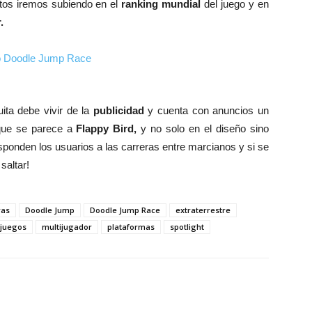
os iremos subiendo en el
ranking mundial
del juego y en
.
ita debe vivir de la
publicidad
y cuenta con anuncios un
que se parece a
Flappy Bird,
y no solo en el diseño sino
ponden los usuarios a las carreras entre marcianos y si se
saltar!
ras
Doodle Jump
Doodle Jump Race
extraterrestre
juegos
multijugador
plataformas
spotlight