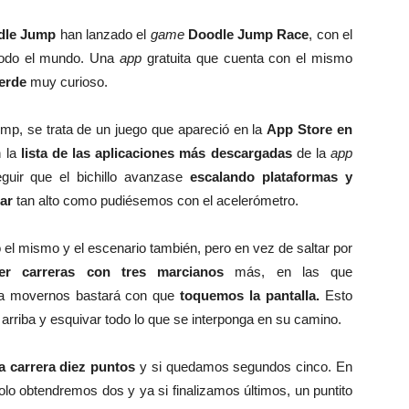
dle Jump
han lanzado el
game
Doodle Jump Race
, con el
 todo el mundo. Una
app
gratuita que cuenta con el mismo
verde
muy curioso.
mp, se trata de un juego que apareció en la
App Store en
 la
lista de las aplicaciones más descargadas
de la
app
guir que el bichillo avanzase
escalando plataformas y
ar
tan alto como pudiésemos con el acelerómetro.
 el mismo y el escenario también, pero en vez de saltar por
r carreras con tres marcianos
más, en las que
ra movernos bastará con que
toquemos la pantalla.
Esto
arriba y esquivar todo lo que se interponga en su camino.
a carrera diez puntos
y si quedamos segundos cinco. En
lo obtendremos dos y ya si finalizamos últimos, un puntito