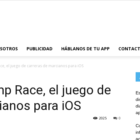
AppsTonic
OSOTROS
PUBLICIDAD
HÁBLANOS DE TU APP
CONTAC
e, el juego de carreras de marcianos para iOS
p Race, el juego de
Es
d
ianos para iOS
d
ap
2025
0
Co
in
ac