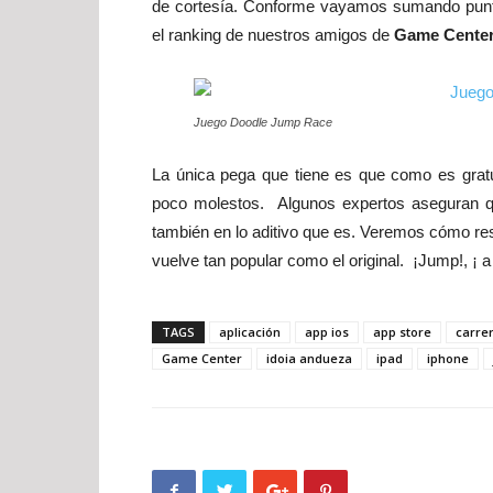
de cortesía. Conforme vayamos sumando punt
el ranking de nuestros amigos de
Game Center
Juego Doodle Jump Race
La única pega que tiene es que como es gratu
poco molestos. Algunos expertos aseguran 
también en lo aditivo que es. Veremos cómo res
vuelve tan popular como el original. ¡Jump!, ¡ a 
TAGS
aplicación
app ios
app store
carre
Game Center
idoia andueza
ipad
iphone