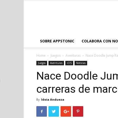
SOBRE APPSTONIC
COLABORA CON N
Home
Juegos
Aventuras
Nace Doodle Jump Rac
Juegos
Aventuras
iOS
Noticias
Nace Doodle Jum
carreras de marc
By
Idoia Andueza