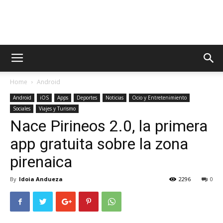
AppsTonic
Home
Android
Android
iOS
Apps
Deportes
Noticias
Ocio y Entretenimiento
Sociales
Viajes y Turismo
Nace Pirineos 2.0, la primera
app gratuita sobre la zona
pirenaica
By
Idoia Andueza
2296
0