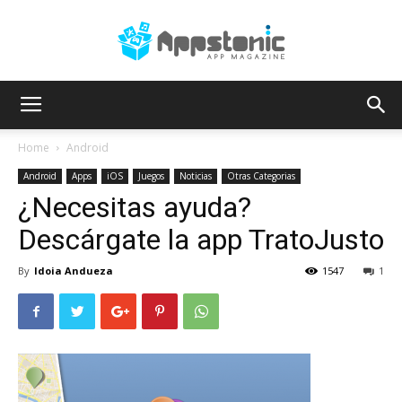
AppsTonic
Home
Android
Android
Apps
iOS
Juegos
Noticias
Otras Categorias
¿Necesitas ayuda?
Descárgate la app TratoJusto
By
Idoia Andueza
1547
1