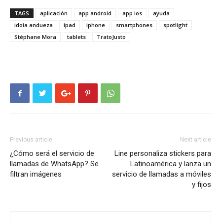
TAGS
aplicación
app android
app ios
ayuda
idoia andueza
ipad
iphone
smartphones
spotlight
Stéphane Mora
tablets
TratoJusto
Previous article
Next article
¿Cómo será el servicio de
Line personaliza stickers para
llamadas de WhatsApp? Se
Latinoamérica y lanza un
filtran imágenes
servicio de llamadas a móviles
y fijos