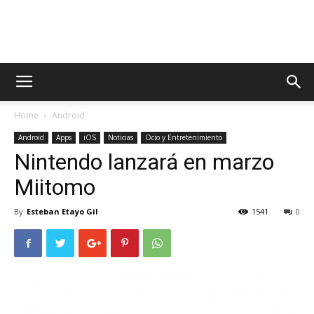
AppsTonic
Home
Android
Android
Apps
iOS
Noticias
Ocio y Entretenimiento
Nintendo lanzará en marzo
Miitomo
By
Esteban Etayo Gil
1541
0