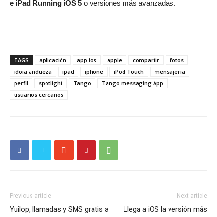
e iPad Running iOS 5
o versiones más avanzadas.
TAGS
aplicación
app ios
apple
compartir
fotos
idoia andueza
ipad
iphone
iPod Touch
mensajeria
perfil
spotlight
Tango
Tango messaging App
usuarios cercanos
Previous article
Next article
Yuilop, llamadas y SMS gratis a
Llega a iOS la versión más