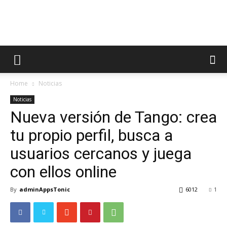
AppsTonic
Home
Noticias
Noticias
Nueva versión de Tango: crea
tu propio perfil, busca a
usuarios cercanos y juega
con ellos online
By
adminAppsTonic
6012
1