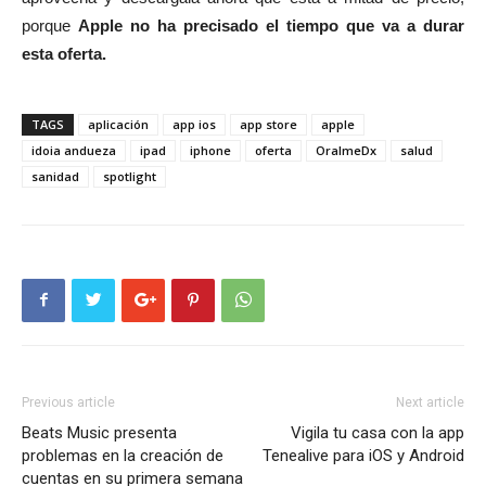
porque
Apple no ha precisado el tiempo que va a durar
esta oferta.
TAGS
aplicación
app ios
app store
apple
idoia andueza
ipad
iphone
oferta
OralmeDx
salud
sanidad
spotlight
Previous article
Next article
Beats Music presenta
Vigila tu casa con la app
problemas en la creación de
Tenealive para iOS y Android
cuentas en su primera semana