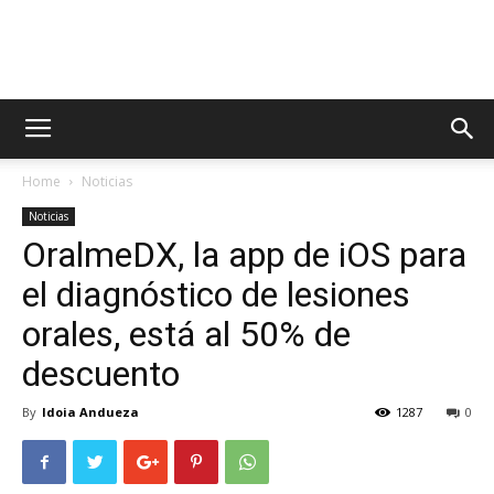
AppsTonic
Home
Noticias
Noticias
OralmeDX, la app de iOS para
el diagnóstico de lesiones
orales, está al 50% de
descuento
By
Idoia Andueza
1287
0