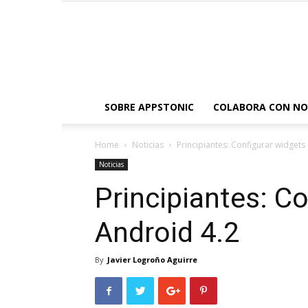
SOBRE APPSTONIC
COLABORA CON N
Home
Noticias
Principiantes: Configurar widgets
Noticias
Principiantes: C
Android 4.2
By
Javier Logroño Aguirre