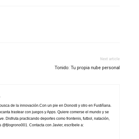
Next article
Tonido: Tu propia nube personal
e
 busca de la innovación.Con un pie en Donosti y otro en Fustiñana.
ncanta trastear con juegos y Apps. Quiere comerse el mundo y se
ve. Disfruta practicando deportes como frontenis, futbol, natación,
 es @fjlogrono001. Contacta con Javier, escríbele a: