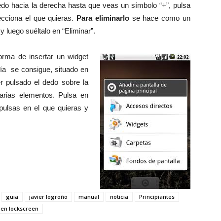
dedo hacia la derecha hasta que veas un símbolo “+”, pulsa
lecciona el que quieras.
Para eliminarlo
se hace como un
luego suéltalo en “Eliminar”.
forma de insertar un widget
ría se consigue, situado en
r pulsado el dedo sobre la
arias elementos. Pulsa en
pulsas en el que quieras y
guia
javier logroño
manual
noticia
Principiantes
 en lockscreen