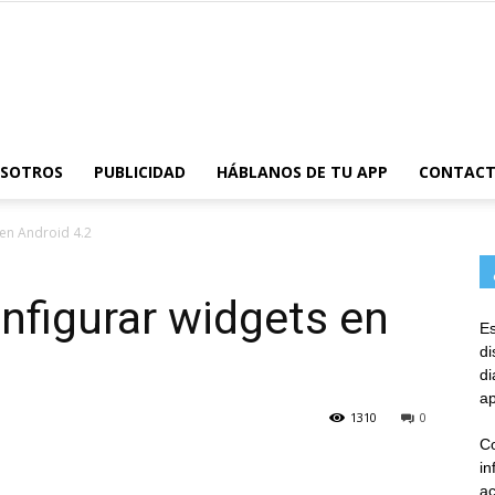
AppsTonic
OSOTROS
PUBLICIDAD
HÁBLANOS DE TU APP
CONTAC
 en Android 4.2
onfigurar widgets en
Es
d
d
ap
1310
0
Co
in
ac