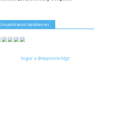
Encuéntranos tambien en…
Seguir a @AppstonicMgz