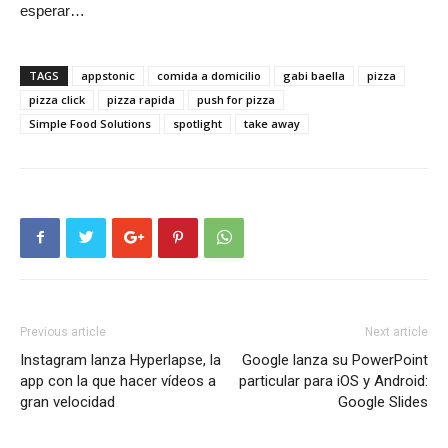
esperar…
TAGS
appstonic
comida a domicilio
gabi baella
pizza
pizza click
pizza rapida
push for pizza
Simple Food Solutions
spotlight
take away
Previous article
Next article
Instagram lanza Hyperlapse, la
Google lanza su PowerPoint
app con la que hacer vídeos a
particular para iOS y Android:
gran velocidad
Google Slides