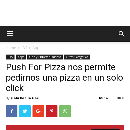
AppsTonic
Home
iOS
Apps
iOS
Apps
Ocio y Entretenimiento
Otras Categorias
Push For Pizza nos permite
pedirnos una pizza en un solo
click
By
Gabi Baella Garí
1496
0