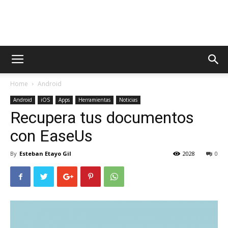
AppsTonic
Home
Android
Android
iOS
Apps
Herramientas
Noticias
Recupera tus documentos
con EaseUs
By
Esteban Etayo Gil
2028
0