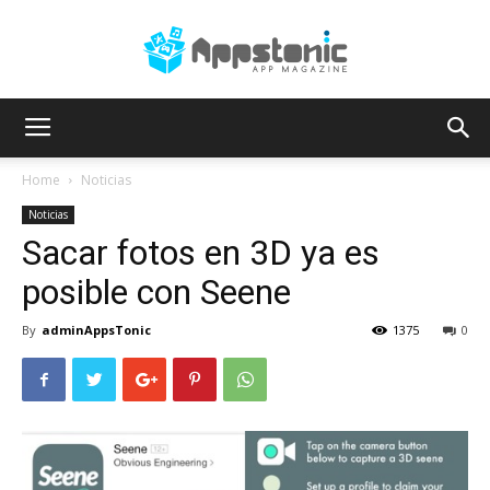
AppsTonic
Home
Noticias
Noticias
Sacar fotos en 3D ya es
posible con Seene
By
adminAppsTonic
1375
0