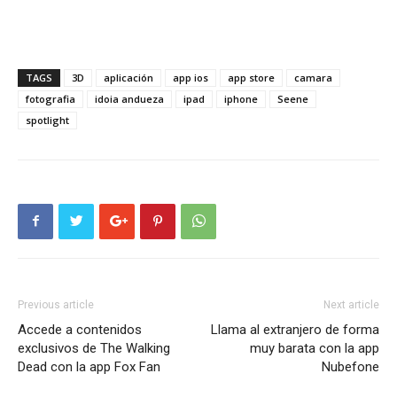
TAGS
3D
aplicación
app ios
app store
camara
fotografia
idoia andueza
ipad
iphone
Seene
spotlight
Previous article
Next article
Accede a contenidos
Llama al extranjero de forma
exclusivos de The Walking
muy barata con la app
Dead con la app Fox Fan
Nubefone