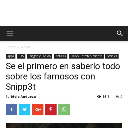
AppsTonic
Home
Apps
Apps
iOS
Imagen y Sonido
Noticias
Ocio y Entretenimiento
Sociales
Se el primero en saberlo todo
sobre los famosos con
Snipp3t
By
Idoia Andueza
1418
0