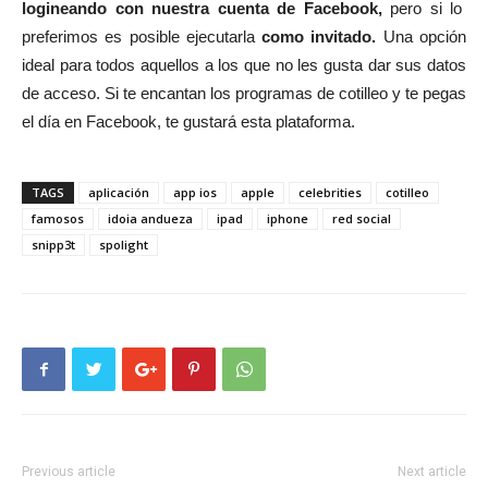
logineando con nuestra cuenta de Facebook,
pero si lo
preferimos es posible ejecutarla
como invitado.
Una opción
ideal para todos aquellos a los que no les gusta dar sus datos
de acceso. Si te encantan los programas de cotilleo y te pegas
el día en Facebook, te gustará esta plataforma.
TAGS
aplicación
app ios
apple
celebrities
cotilleo
famosos
idoia andueza
ipad
iphone
red social
snipp3t
spolight
Previous article
Next article