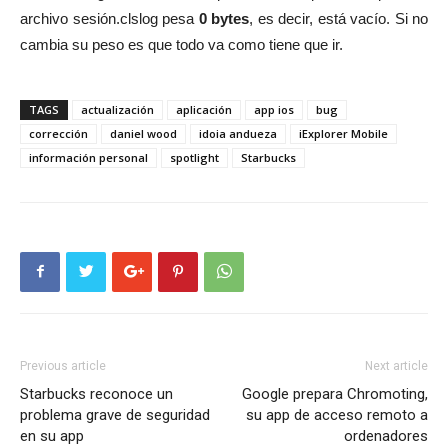
archivo sesión.clslog pesa
0 bytes
, es decir, está vacío. Si no
cambia su peso es que todo va como tiene que ir.
TAGS
actualización
aplicación
app ios
bug
corrección
daniel wood
idoia andueza
iExplorer Mobile
información personal
spotlight
Starbucks
Previous article
Next article
Starbucks reconoce un
Google prepara Chromoting,
problema grave de seguridad
su app de acceso remoto a
en su app
ordenadores