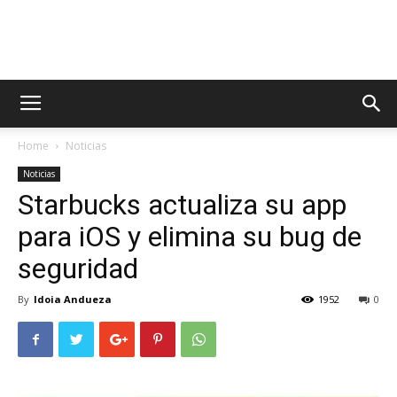
AppsTonic
Home
Noticias
Noticias
Starbucks actualiza su app
para iOS y elimina su bug de
seguridad
By
Idoia Andueza
1952
0