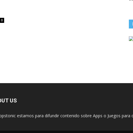
0
OUT US
ppstonic estamos para difundir contenido sobre Apps o Juegos para d