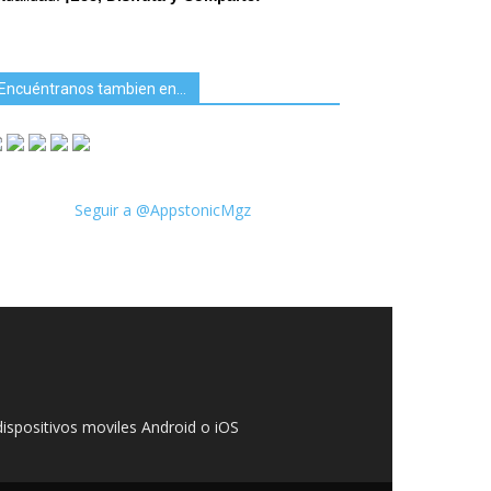
Encuéntranos tambien en…
Seguir a @AppstonicMgz
ispositivos moviles Android o iOS