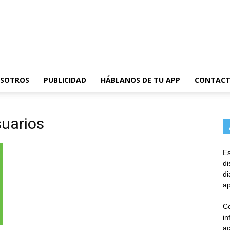
AppsTonic
OSOTROS
PUBLICIDAD
HÁBLANOS DE TU APP
CONTAC
suarios
Es
d
d
ap
Co
in
ac