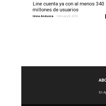
Line cuenta ya con al menos 340
millones de usuarios
Idoia Andueza
-
February 8, 2014
AB
En A