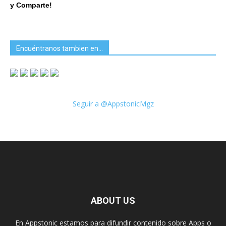
y Comparte!
Encuéntranos tambien en…
Seguir a @AppstonicMgz
ABOUT US
En Appstonic estamos para difundir contenido sobre Apps o