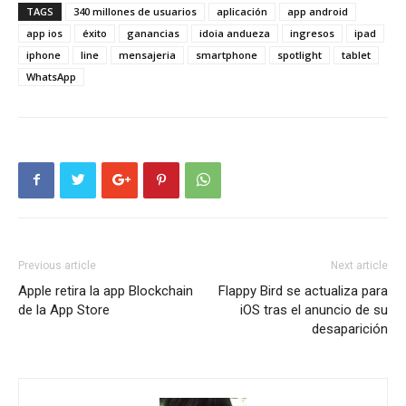
TAGS
340 millones de usuarios
aplicación
app android
app ios
éxito
ganancias
idoia andueza
ingresos
ipad
iphone
line
mensajeria
smartphone
spotlight
tablet
WhatsApp
Previous article
Next article
Apple retira la app Blockchain
Flappy Bird se actualiza para
de la App Store
iOS tras el anuncio de su
desaparición