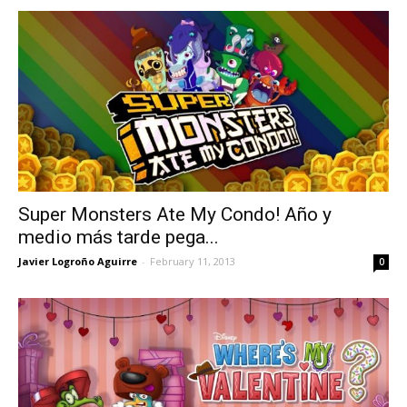
Super Monsters Ate My Condo! Año y
medio más tarde pega...
Javier Logroño Aguirre
-
February 11, 2013
0