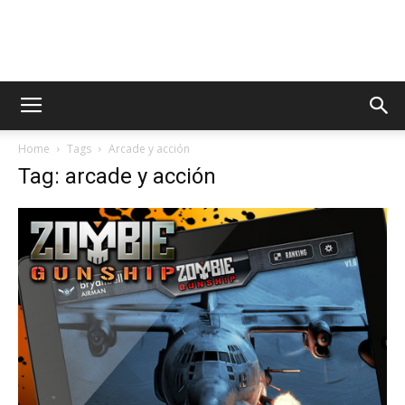
AppsTonic
Home
Tags
Arcade y acción
Tag: arcade y acción