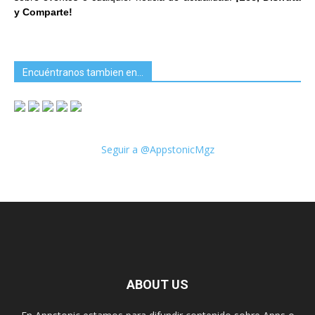
y Comparte!
Encuéntranos tambien en…
Seguir a @AppstonicMgz
ABOUT US