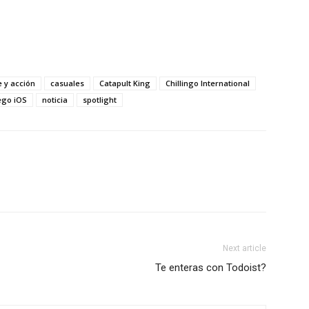
 y acción
casuales
Catapult King
Chillingo International
ego iOS
noticia
spotlight
Next article
Te enteras con Todoist?