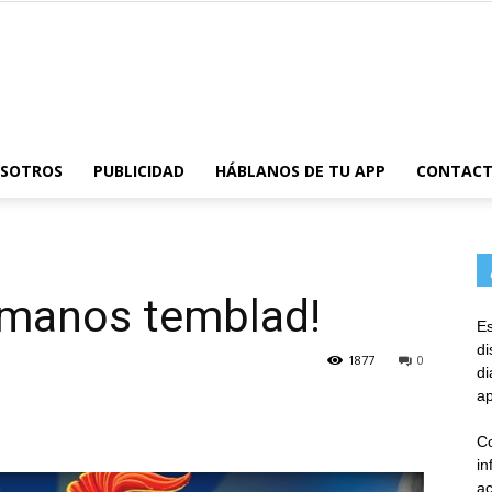
AppsTonic
OSOTROS
PUBLICIDAD
HÁBLANOS DE TU APP
CONTAC
romanos temblad!
Es
d
1877
0
d
ap
Co
in
ac