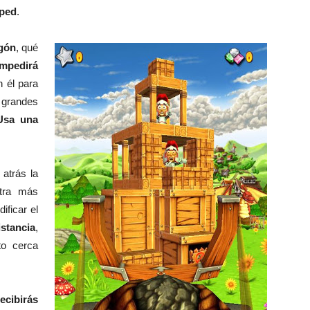
sped
.
agón
, qué
impedirá
n él para
 grandes
Usa una
 atrás la
ntra más
ificar el
istancia
,
nto cerca
cibirás