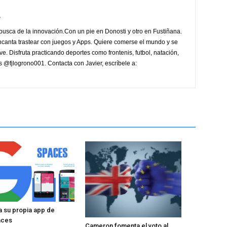
e
 busca de la innovación.Con un pie en Donosti y otro en Fustiñana.
ncanta trastear con juegos y Apps. Quiere comerse el mundo y se
ve. Disfruta practicando deportes como frontenis, futbol, natación,
 es @fjlogrono001. Contacta con Javier, escríbele a:
 su propia app de
aces
Cameron fomenta el voto al