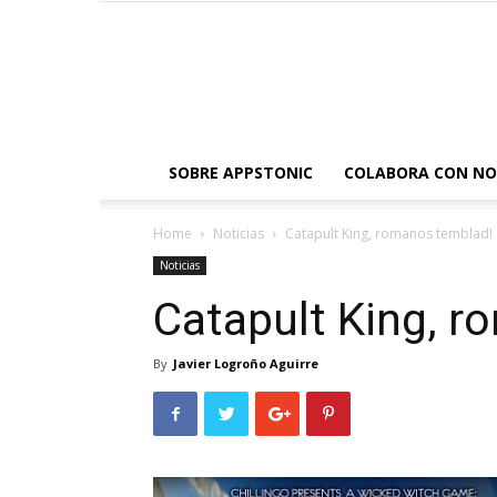
SOBRE APPSTONIC
COLABORA CON N
Home
Noticias
Catapult King, romanos temblad!
Noticias
Catapult King, 
By
Javier Logroño Aguirre