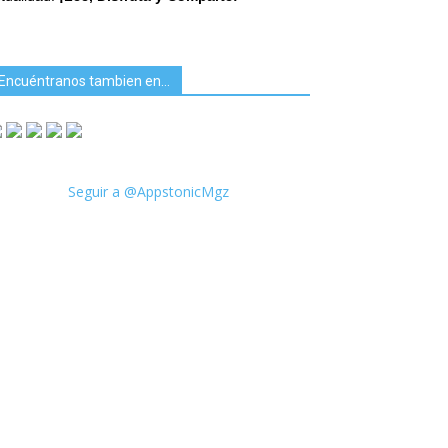
Encuéntranos tambien en…
Seguir a @AppstonicMgz