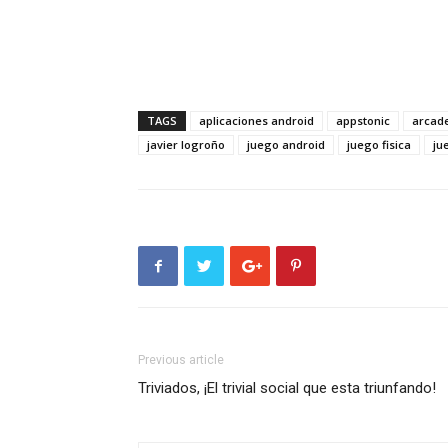
TAGS
aplicaciones android
appstonic
arcade
javier logroño
juego android
juego fisica
ju
Previous article
Triviados, ¡El trivial social que esta triunfando!