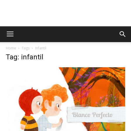
AppsTonic
Home
Tags
Infantil
Tag: infantil