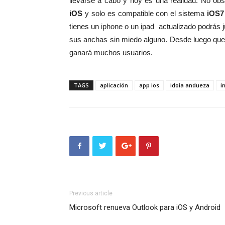
llevarse a cabo y hoy es una realidad. No ob
iOS
y solo es compatible con el sistema
iOS7
tienes un iphone o un ipad actualizado podrás ju
sus anchas sin miedo alguno. Desde luego que 
ganará muchos usuarios.
TAGS
aplicación
app ios
idoia andueza
i
Previous article
Microsoft renueva Outlook para iOS y Android