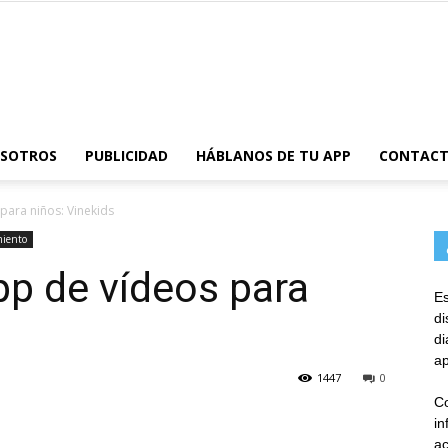
AppsTonic
OSOTROS
PUBLICIDAD
HÁBLANOS DE TU APP
CONTAC
para niños: Vinekids
miento
pp de vídeos para
Es
d
d
ap
1447
0
Co
in
ac