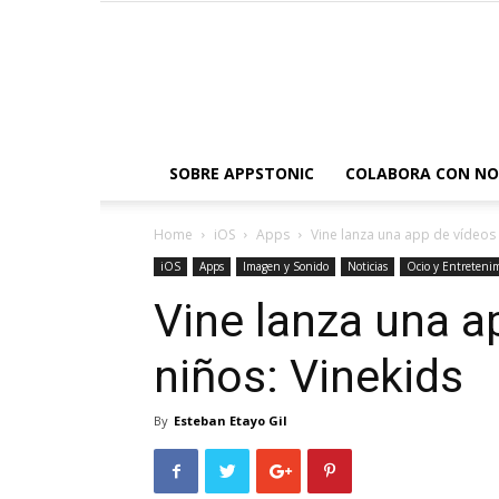
SOBRE APPSTONIC
COLABORA CON N
Home
iOS
Apps
Vine lanza una app de vídeos 
iOS
Apps
Imagen y Sonido
Noticias
Ocio y Entreteni
Vine lanza una a
niños: Vinekids
By
Esteban Etayo Gil