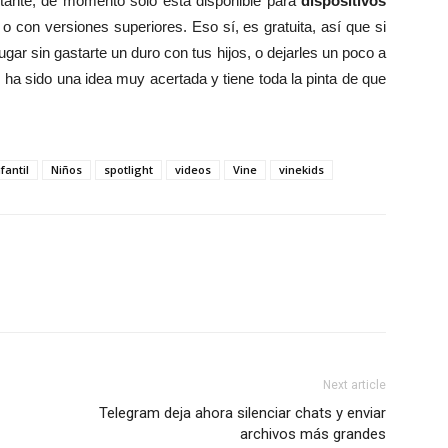
stante, de momento solo está disponible para
dispositivos
o con versiones superiores. Eso sí, es gratuita, así que si
gar sin gastarte un duro con tus hijos, o dejarles un poco a
ha sido una idea muy acertada y tiene toda la pinta de que
nfantil
Niños
spotlight
videos
Vine
vinekids
Next article
Telegram deja ahora silenciar chats y enviar
archivos más grandes