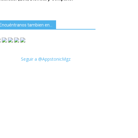
Encuéntranos tambien en…
Seguir a @AppstonicMgz