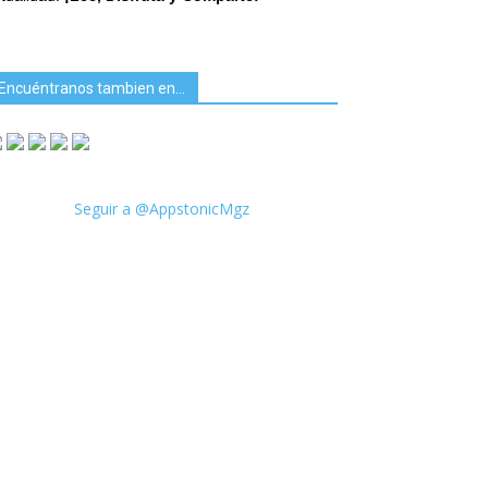
Encuéntranos tambien en…
Seguir a @AppstonicMgz