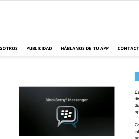
AppsTonic
OSOTROS
PUBLICIDAD
HÁBLANOS DE TU APP
CONTAC
Es
d
d
ap
Co
in
ac