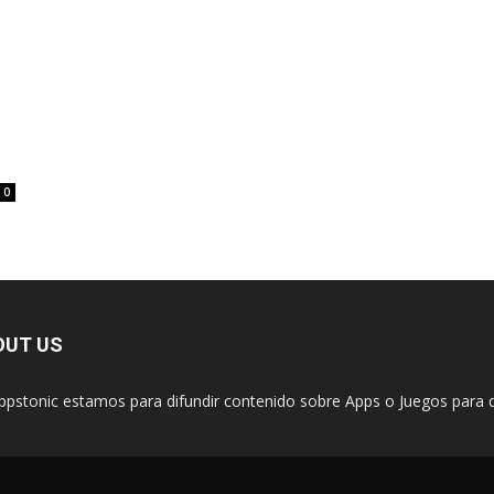
0
OUT US
ppstonic estamos para difundir contenido sobre Apps o Juegos para d