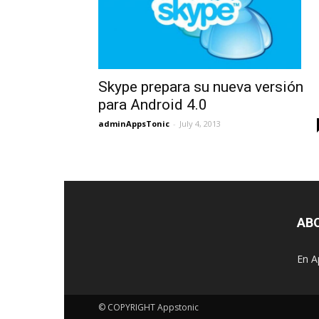
Skype prepara su nueva versión
para Android 4.0
adminAppsTonic
-
July 4, 2013
AB
En A
© COPYRIGHT Appstonic