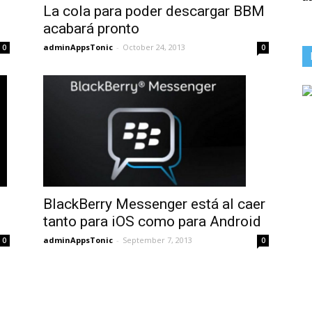
La cola para poder descargar BBM
acabará pronto
adminAppsTonic
-
October 24, 2013
0
0
BlackBerry Messenger está al caer
tanto para iOS como para Android
adminAppsTonic
-
September 7, 2013
0
0