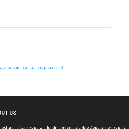
w your comment data is processed.
OUT US
ppstonic estamos para difundir contenido sobre Apps o Juegos para d