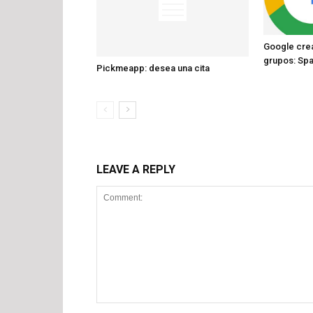
Google crea
grupos: Sp
Pickmeapp: desea una cita
LEAVE A REPLY