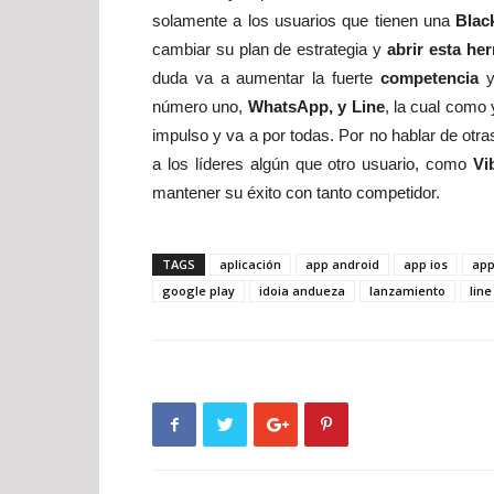
solamente a los usuarios que tienen una
Blac
cambiar su plan de estrategia y
abrir esta he
duda va a aumentar la fuerte
competencia
y
número uno,
WhatsApp, y Line
, la cual com
impulso y va a por todas. Por no hablar de otra
a los líderes algún que otro usuario, como
Vi
mantener su éxito con tanto competidor.
TAGS
aplicación
app android
app ios
app
google play
idoia andueza
lanzamiento
line