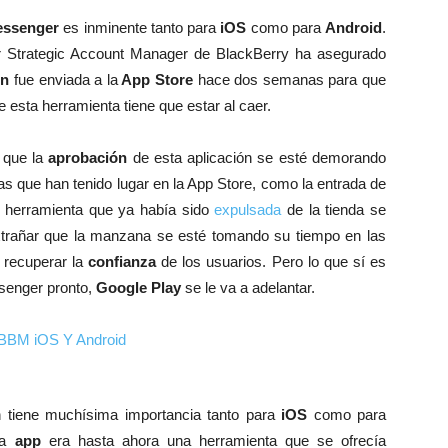
essenger
es inminente tanto para
iOS
como para
Android
.
or Strategic Account Manager de BlackBerry ha asegurado
ón
fue enviada a la
App Store
hace dos semanas para que
e esta herramienta tiene que estar al caer.
que la
aprobación
de esta aplicación se esté demorando
as que han tenido lugar en la App Store, como la entrada de
a herramienta que ya había sido
expulsada
de la tienda se
xtrañar que la manzana se esté tomando su tiempo en las
 recuperar la
confianza
de los usuarios. Pero lo que sí es
ssenger pronto,
Google Play
se le va a adelantar.
ón tiene muchísima importancia tanto para
iOS
como para
ta
app
era hasta ahora una herramienta que se ofrecía