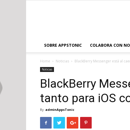
SOBRE APPSTONIC
COLABORA CON N
Home
Noticias
BlackBerry Messenger está al ca
Noticias
BlackBerry Messe
tanto para iOS c
By
adminAppsTonic