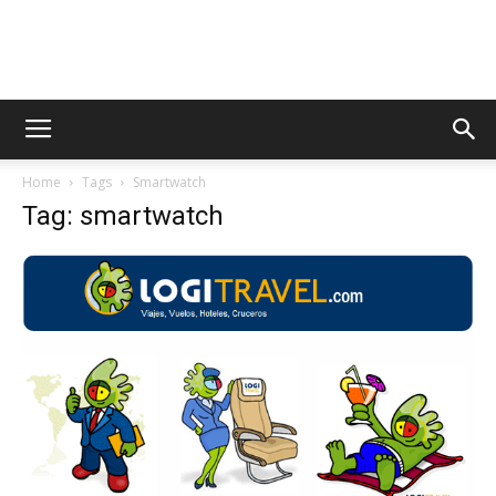
AppsTonic
Home
Tags
Smartwatch
Tag: smartwatch