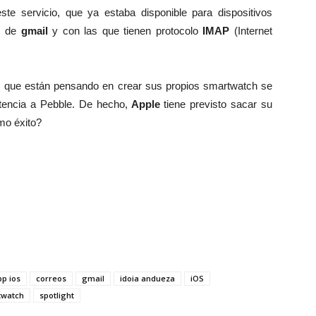
e servicio, que ya estaba disponible para dispositivos
as de
gmail
y con las que tienen protocolo
IMAP
(Internet
s que están pensando en crear sus propios smartwatch se
tencia a Pebble. De hecho,
Apple
tiene previsto sacar su
mo éxito?
pp ios
correos
gmail
idoia andueza
iOS
twatch
spotlight