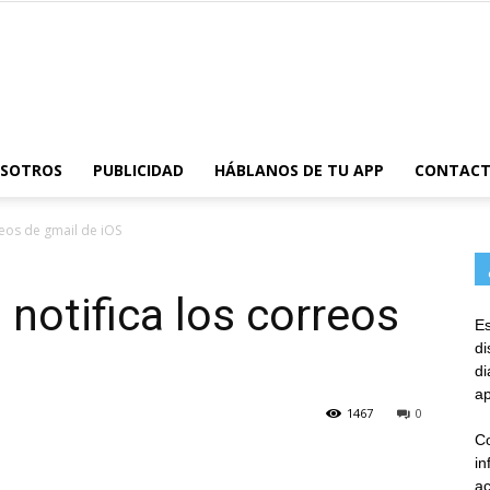
AppsTonic
OSOTROS
PUBLICIDAD
HÁBLANOS DE TU APP
CONTAC
rreos de gmail de iOS
a notifica los correos
Es
d
d
ap
1467
0
Co
in
ac