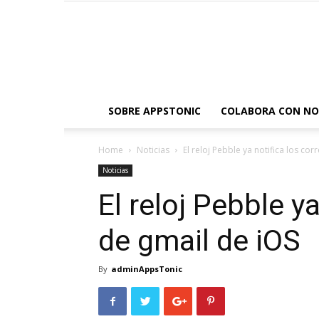
SOBRE APPSTONIC
COLABORA CON N
Home
Noticias
El reloj Pebble ya notifica los co
Noticias
El reloj Pebble y
de gmail de iOS
By
adminAppsTonic