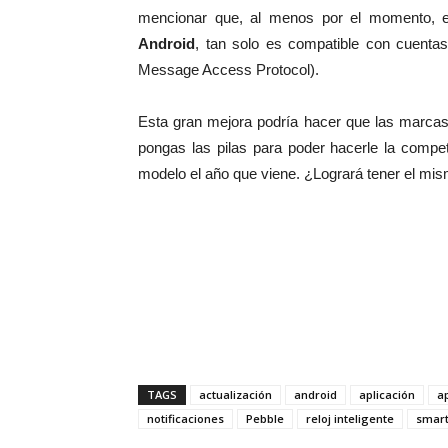
mencionar que, al menos por el momento, est
Android
, tan solo es compatible con cuent
Message Access Protocol).
Esta gran mejora podría hacer que las marca
pongas las pilas para poder hacerle la compe
modelo el año que viene. ¿Logrará tener el mis
TAGS
actualización
android
aplicación
a
notificaciones
Pebble
reloj inteligente
smar