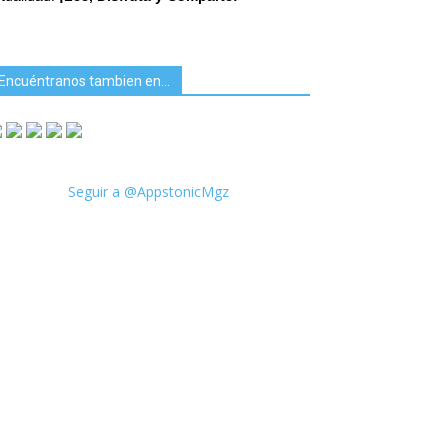
Encuéntranos tambien en…
Seguir a @AppstonicMgz