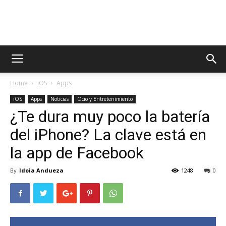
AppsTonic
Home
iOS
Apps
iOS
Apps
Noticias
Ocio y Entretenimiento
¿Te dura muy poco la batería
del iPhone? La clave está en
la app de Facebook
By
Idoia Andueza
1248
0