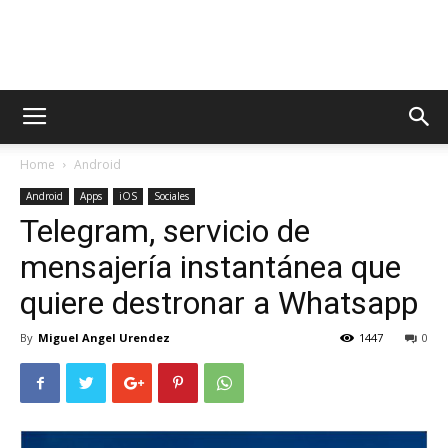
AppsTonic
Home
Android
Android
Apps
iOS
Sociales
Telegram, servicio de
mensajería instantánea que
quiere destronar a Whatsapp
By
Miguel Angel Urendez
1447
0