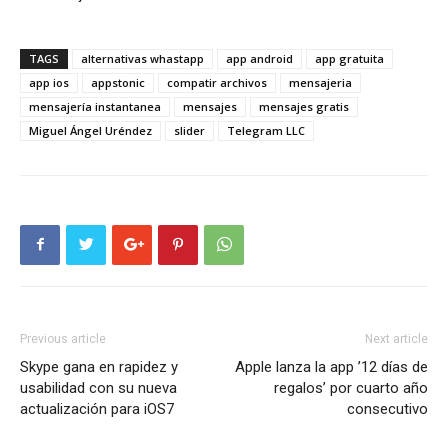
TAGS
alternativas whastapp
app android
app gratuita
app ios
appstonic
compatir archivos
mensajeria
mensajería instantanea
mensajes
mensajes gratis
Miguel Ángel Uréndez
slider
Telegram LLC
Previous article
Next article
Skype gana en rapidez y
Apple lanza la app ’12 días de
usabilidad con su nueva
regalos’ por cuarto año
actualización para iOS7
consecutivo