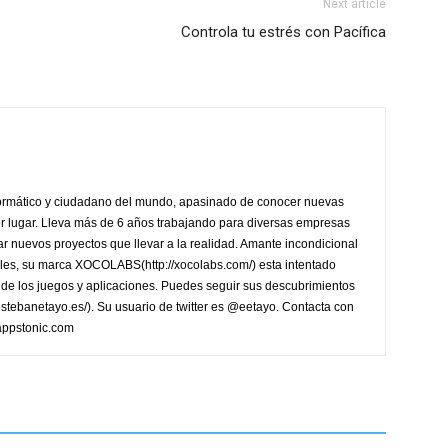
Next article
Controla tu estrés con Pacífica
formático y ciudadano del mundo, apasinado de conocer nuevas
ier lugar. Lleva más de 6 años trabajando para diversas empresas
r nuevos proyectos que llevar a la realidad. Amante incondicional
les, su marca XOCOLABS(http://xocolabs.com/) esta intentado
de los juegos y aplicaciones. Puedes seguir sus descubrimientos
/estebanetayo.es/). Su usuario de twitter es @eetayo. Contacta con
appstonic.com