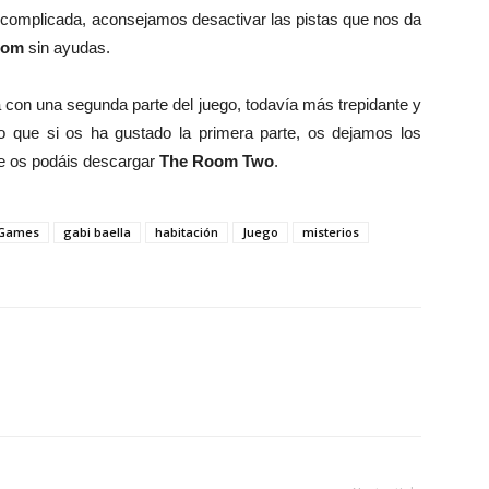
 complicada, aconsejamos desactivar las pistas que nos da
oom
sin ayudas.
 con una segunda parte del juego, todavía más trepidante y
 que si os ha gustado la primera parte, os dejamos los
e os podáis descargar
The Room Two
.
 Games
gabi baella
habitación
Juego
misterios