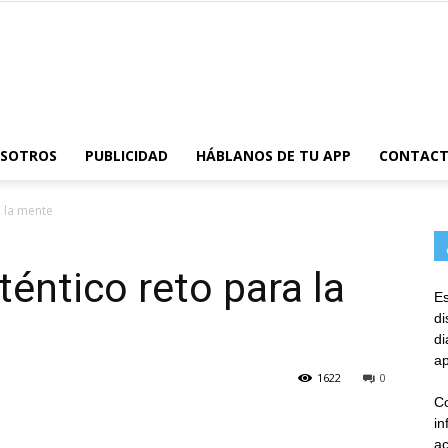
AppsTonic
OSOTROS
PUBLICIDAD
HÁBLANOS DE TU APP
CONTAC
 la mente
éntico reto para la
Es
d
d
ap
1622
0
Co
in
ac