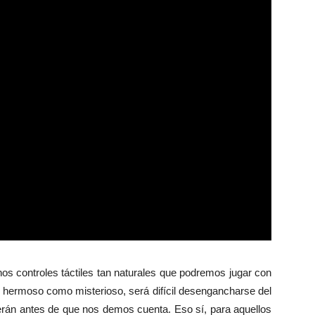
nos controles táctiles tan naturales que podremos jugar con
n hermoso como misterioso, será difícil desengancharse del
rán antes de que nos demos cuenta. Eso sí, para aquellos