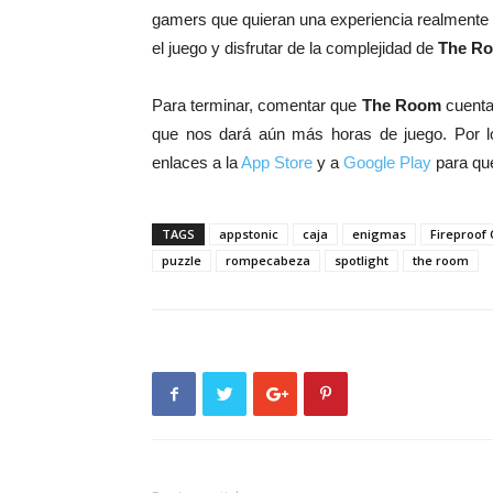
gamers que quieran una experiencia realmente
el juego y disfrutar de la complejidad de
The R
Para terminar, comentar que
The Room
cuenta
que nos dará aún más horas de juego. Por lo
enlaces a la
App Store
y a
Google Play
para qu
TAGS
appstonic
caja
enigmas
Fireproof
puzzle
rompecabeza
spotlight
the room