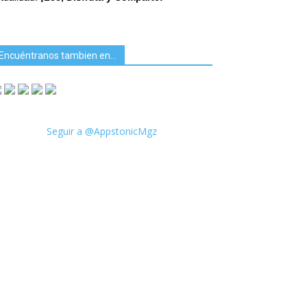
Encuéntranos tambien en…
Seguir a @AppstonicMgz