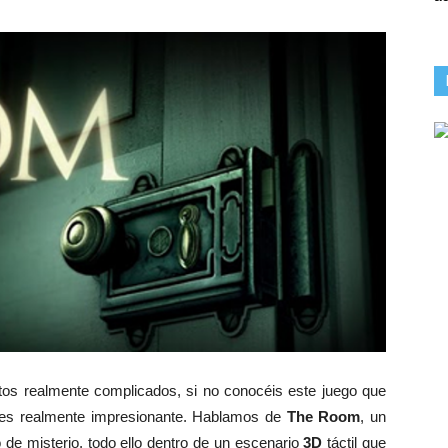
tos realmente complicados, si no conocéis este juego que
 es realmente impresionante. Hablamos de
The Room
, un
 de misterio, todo ello dentro de un escenario
3D
táctil que