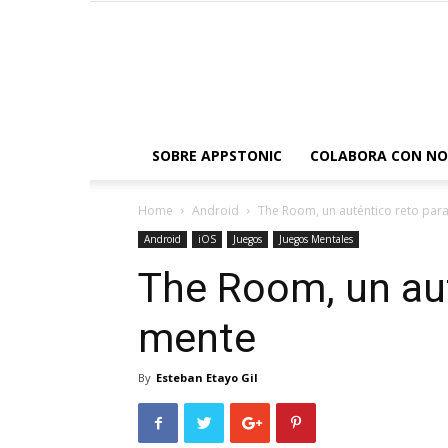
SOBRE APPSTONIC
COLABORA CON N
Home
Android
The Room, un auténtico reto para
Android
iOS
Juegos
Juegos Mentales
The Room, un aut
mente
By
Esteban Etayo Gil