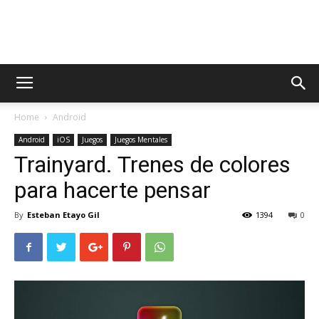
AppsTonic
Home
Android
Android
iOS
Juegos
Juegos Mentales
Trainyard. Trenes de colores
para hacerte pensar
By
Esteban Etayo Gil
1394
0