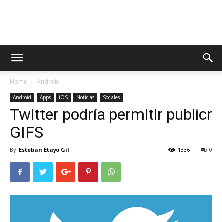
AppsTonic
Home
Android
Android
Apps
iOS
Noticias
Sociales
Twitter podría permitir publicr
GIFS
By
Esteban Etayo Gil
1336
0