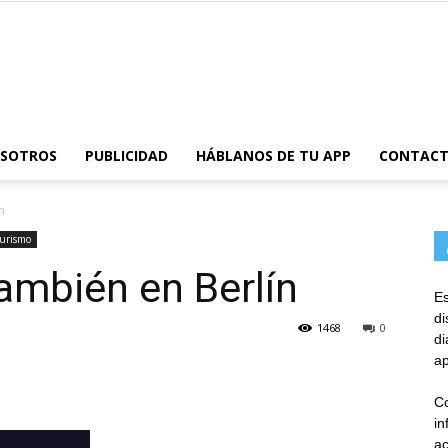
AppsTonic
OSOTROS
PUBLICIDAD
HÁBLANOS DE TU APP
CONTAC
n
Turismo
también en Berlín
Es
d
1468
0
d
ap
Co
in
ac