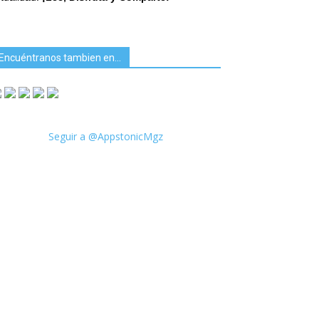
Encuéntranos tambien en…
Seguir a @AppstonicMgz