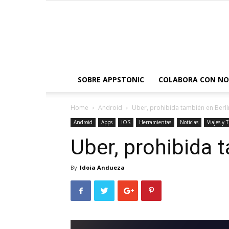
SOBRE APPSTONIC
COLABORA CON N
Home
Android
Uber, prohibida también en Berlí
Android
Apps
iOS
Herramientas
Noticias
Viajes y 
Uber, prohibida 
By
Idoia Andueza