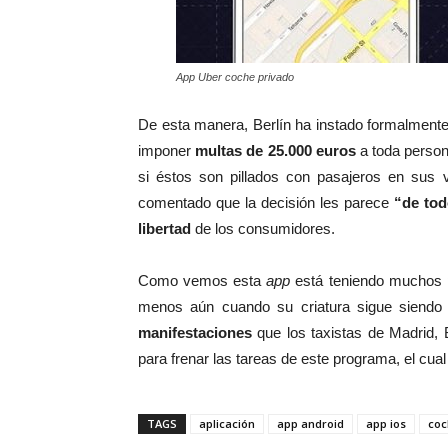
App Uber coche privado
De esta manera, Berlín ha instado formalment
imponer
multas de 25.000 euros
a toda person
si éstos son pillados con pasajeros en sus 
comentado que la decisión les parece
“de tod
libertad
de los consumidores.
Como vemos esta
app
está teniendo muchos p
menos aún cuando su criatura sigue siendo
manifestaciones
que los taxistas de Madrid, 
para frenar las tareas de este programa, el cua
TAGS
aplicación
app android
app ios
coc