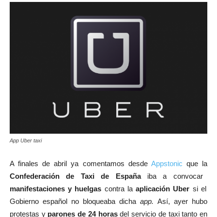
App Uber taxi
A finales de abril ya comentamos desde
Appstonic
que la
Confederación de Taxi de España
iba a convocar
manifestaciones y huelgas
contra la
aplicación Uber
si el
Gobierno español no bloqueaba dicha
app.
Así, ayer hubo
protestas y
parones de 24 horas
del servicio de taxi tanto en