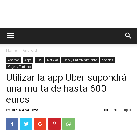
AppsTonic
Home
Android
Android
Apps
iOS
Noticias
Ocio y Entretenimiento
Sociales
Viajes y Turismo
Utilizar la app Uber supondrá
una multa de hasta 600
euros
By
Idoia Andueza
1330
0