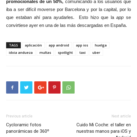
promocionales de un 50%,
comunicando a los usuarios que
iba a ser difícil moverse por Barcelona y por la capital, por lo
que estaban ahí para ayudarles. Esto hizo que la
app
se
convirtiese ayer en una de las más descargadas en España.
TAGS
aplicación
app android
app ios
huelga
idoia andueza
multas
spotlight
taxi
uber
Previous article
Next article
Cycloramic fotos
Cuido Mi Coche: el taller en
panorámicas de 360º
nuestras manos para iOS y