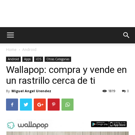
AppsTonic
Home
Android
Android
Apps
iOS
Otras Categorias
Wallapop: compra y vende en
un rastrillo cerca de ti
By
Miguel Angel Urendez
1819
0