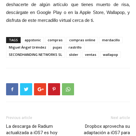
deshacerte de algún artículo que tienes muerto de risa,
descárgate en Google Play o en la Apple Store, Wallapop, y
disfruta de este mercadillo virtual cerca de ti.
TAGS
appstonic
compras
compras online
merdacillo
Miguel Ángel Uréndez
pujas
rastrillo
SECONDHANDING NETWORKS SL
slider
ventas
wallapop
Previous article
Next article
La descarga de Radium
Dropbox aprovecha su
actualizada a iOS7 es hoy
adaptación a iOS7 para