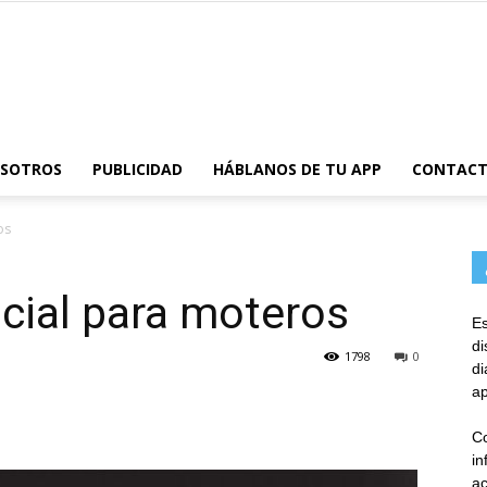
AppsTonic
OSOTROS
PUBLICIDAD
HÁBLANOS DE TU APP
CONTAC
os
ocial para moteros
Es
d
1798
0
d
ap
Co
in
ac