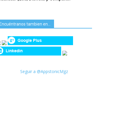
Encuéntranos tambien en…
Seguir a @AppstonicMgz