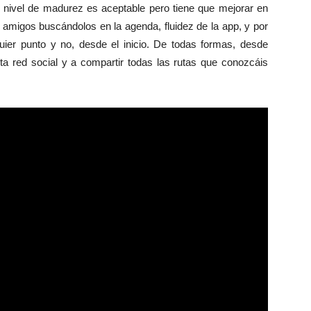
nivel de madurez es aceptable pero tiene que mejorar en
 amigos buscándolos en la agenda, fluidez de la app, y por
ier punto y no, desde el inicio. De todas formas, desde
a red social y a compartir todas las rutas que conozcáis