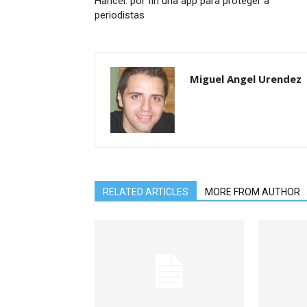
Hancel: por fin una app para proteger a
periodistas
Miguel Angel Urendez
RELATED ARTICLES
MORE FROM AUTHOR