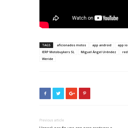
TAGS
aficionados motos
app android
app io
IERP Motobuykers SL
Miguel Ángel Uréndez
red
Weride
Previous article