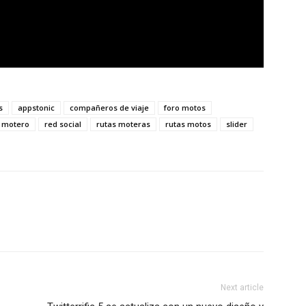
s
appstonic
compañeros de viaje
foro motos
 motero
red social
rutas moteras
rutas motos
slider
Next article