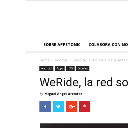
SOBRE APPSTONIC
COLABORA CON N
Home
Android
WeRide, la red social para moter
Android
Apps
iOS
Sociales
WeRide, la red s
By
Miguel Angel Urendez