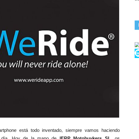
tphone está todo inventado, siempre vamos haciendo
 a día. Hoy de la mano de
IERP Motobuykers SL
, os