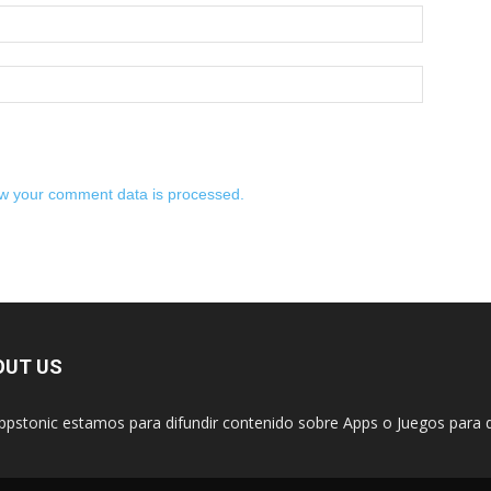
w your comment data is processed.
OUT US
ppstonic estamos para difundir contenido sobre Apps o Juegos para d