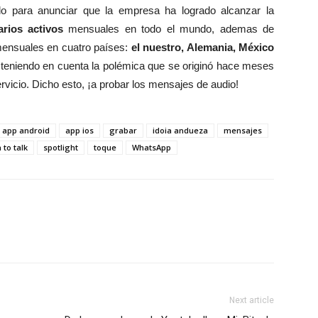
o para anunciar que la empresa ha logrado alcanzar la
rios activos
mensuales en todo el mundo, ademas de
ensuales en cuatro países:
el nuestro, Alemania, México
o teniendo en cuenta la polémica que se originó hace meses
ervicio. Dicho esto, ¡a probar los mensajes de audio!
app android
app ios
grabar
idoia andueza
mensajes
 to talk
spotlight
toque
WhatsApp
Next article