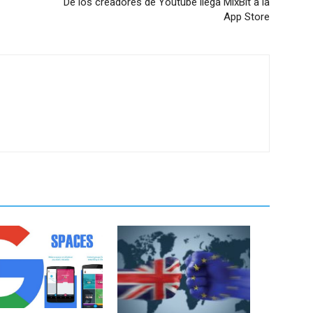
De los creadores de Youtube llega MixBit a la
App Store