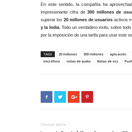
En este sentido, la compañía ha aprovechad
impresionante cifra de
300 millones de usua
superar los
20 millones de usuarios
activos m
y la India
. Todo un verdadero éxito, sobre tod
por la imposición de una tarifa para usar este s
TAGS
20 millones
300 millones
aplicación
micrófono
notas de audio
Notas de voz
Push
Previous article