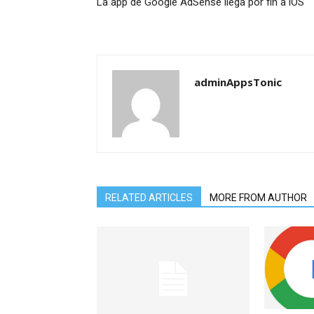
La app de Google AdSense llega por fin a iOS
adminAppsTonic
RELATED ARTICLES
MORE FROM AUTHOR