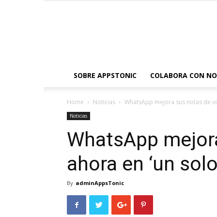
SOBRE APPSTONIC
COLABORA CON N
Home
Noticias
WhatsApp mejora sus notas de voz
Noticias
WhatsApp mejora
ahora en ‘un solo
By
adminAppsTonic