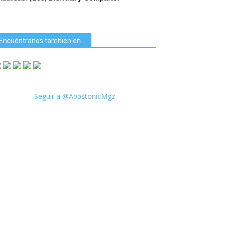
Encuéntranos tambien en…
Seguir a @AppstonicMgz