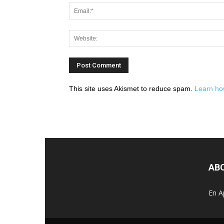
This site uses Akismet to reduce spam.
Learn ho
AB
En A