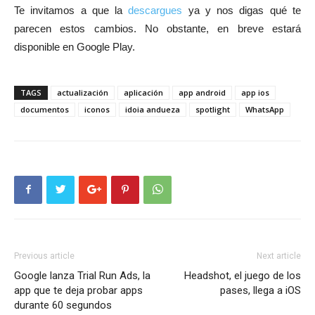
Te invitamos a que la
descargues
ya y nos digas qué te
parecen estos cambios. No obstante, en breve estará
disponible en Google Play.
TAGS
actualización
aplicación
app android
app ios
documentos
iconos
idoia andueza
spotlight
WhatsApp
Previous article
Next article
Google lanza Trial Run Ads, la
Headshot, el juego de los
app que te deja probar apps
pases, llega a iOS
durante 60 segundos