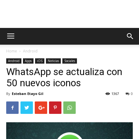
AppsTonic
Home
Android
Android
Apps
iOS
Noticias
Sociales
WhatsApp se actualiza con
50 nuevos iconos
By
Esteban Etayo Gil
1367
0