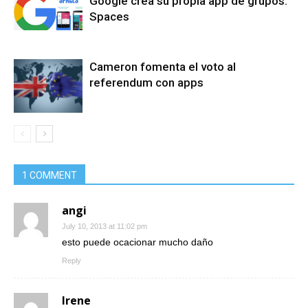
Google crea su propia app de grupos:
Spaces
Cameron fomenta el voto al
referendum con apps
1 COMMENT
angi
July 10, 2013 at 11:02 pm
esto puede ocacionar mucho daño
Reply
Irene