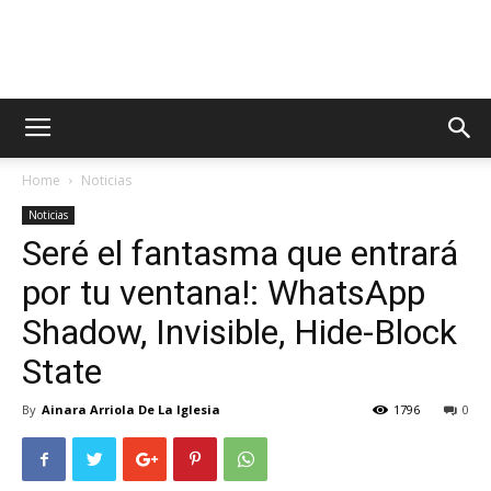
AppsTonic
Home
Noticias
Noticias
Seré el fantasma que entrará
por tu ventana!: WhatsApp
Shadow, Invisible, Hide-Block
State
By
Ainara Arriola De La Iglesia
1796
0