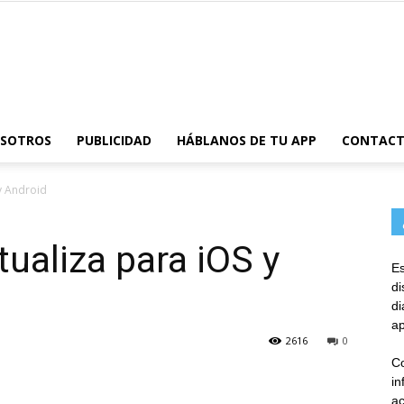
AppsTonic
OSOTROS
PUBLICIDAD
HÁBLANOS DE TU APP
CONTAC
y Android
ualiza para iOS y
Es
d
d
ap
2616
0
Co
in
ac