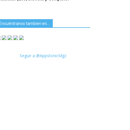
Encuéntranos tambien en…
Seguir a @AppstonicMgz