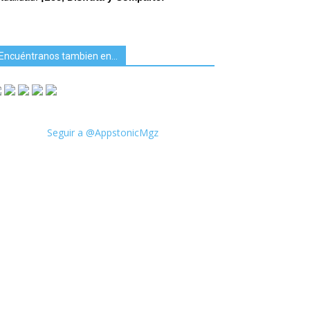
Encuéntranos tambien en…
Seguir a @AppstonicMgz