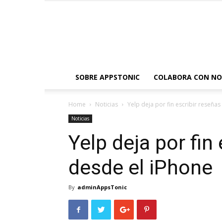
SOBRE APPSTONIC
COLABORA CON N
Home
Noticias
Yelp deja por fin escribir reseña
Noticias
Yelp deja por fin
desde el iPhone
By
adminAppsTonic