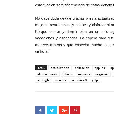
esta función será diferenciada de éstas denom
No cabe duda de que gracias a esta actualizac
mejores restaurantes y hoteles y disfrutar 
Porque comer y dormir bien en un sitio a
vacaciones y escapadas. La espera para disfr
merece la pena y que cosecha mucho éxito e
disfrutar!
TAGS
actualización
aplicación
app ios
ap
idoia andueza
iphone
mejoras
negocios
spotlight
tiendas
versión 7.0
yelp