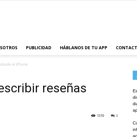
AppsTonic
OSOTROS
PUBLICIDAD
HÁBLANOS DE TU APP
CONTAC
s desde el iPhone
 escribir reseñas
Es
d
d
ap
1310
0
Co
in
ac