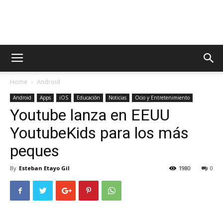
AppsTonic
Home
Android
Android
Apps
iOS
Educación
Noticias
Ocio y Entretenimiento
Youtube lanza en EEUU
YoutubeKids para los más
peques
By
Esteban Etayo Gil
1980
0