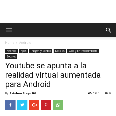
AppsTonic
Home
Android
Android
Apps
Imagen y Sonido
Noticias
Ocio y Entretenimiento
Sociales
Youtube se apunta a la
realidad virtual aumentada
para Android
By
Esteban Etayo Gil
1725
0