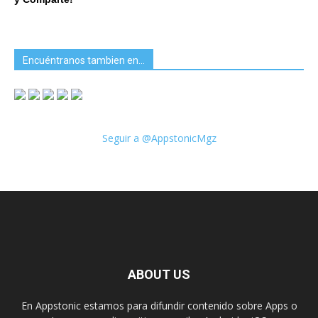
Encuéntranos tambien en…
Seguir a @AppstonicMgz
ABOUT US
En Appstonic estamos para difundir contenido sobre Apps o