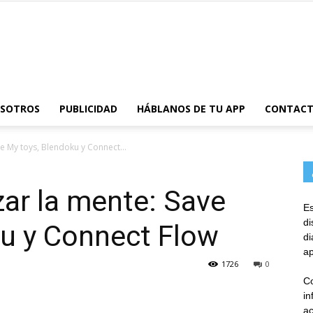
AppsTonic
OSOTROS
PUBLICIDAD
HÁBLANOS DE TU APP
CONTAC
ve My toys, Blendoku y Connect...
zar la mente: Save
Es
d
ku y Connect Flow
d
ap
1726
0
Co
in
ac