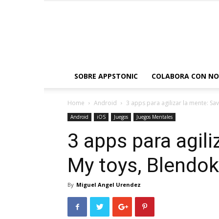
SOBRE APPSTONIC
COLABORA CON N
Home
Android
3 apps para agilizar la mente: Sa
Android
iOS
Juegos
Juegos Mentales
3 apps para agili
My toys, Blendo
By
Miguel Angel Urendez