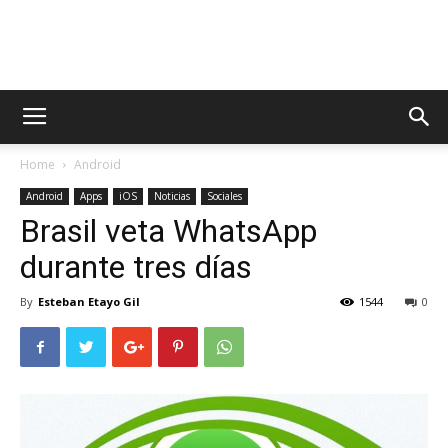
AppsTonic
Home
Android
Android
Apps
iOS
Noticias
Sociales
Brasil veta WhatsApp
durante tres días
By
Esteban Etayo Gil
1544
0